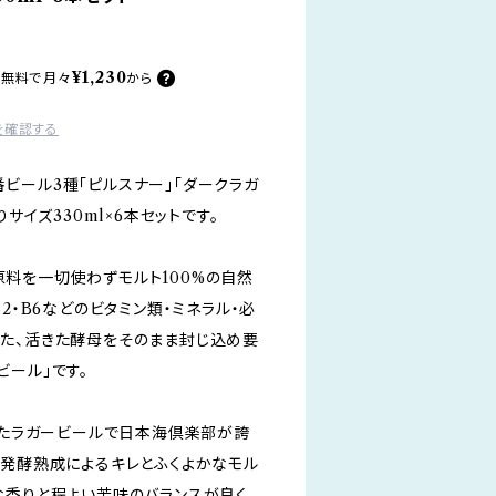
¥1,230
料無料で
月々
から
を確認する
ビール3種「ピルスナー」「ダークラガ
りサイズ330ml×6本セットです。
料を一切使わずモルト100%の自然
2・B6などのビタミン類・ミネラル・必
た、活きた酵母をそのまま封じ込め要
ビール」です。
まれたラガービールで日本海倶楽部が誇
温発酵熟成によるキレとふくよかなモル
な香りと程よい苦味のバランスが良く、