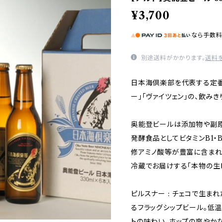
¥3,700
なら
手数
別途送料がかかります。
送料
日本海倶楽部を代表する定番
ー」「ヴァイツェン」の、飲みき
奥能登ビールは添加物や副原
発酵食品としてビタミンB1・B
修アミノ酸等が豊富に含まれ
冷蔵でお届けする「本物の生
ピルスナー : チェコで生
るフラッグシップビール。低
トの味わい、ホップの爽やか