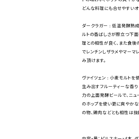
どんな料理にも合せやすいオ
ダークラガー : 低温発酵熟
ルトの香ばしさが際立つ下面
理との相性が良く、また食後
でレンチンしザラメやマーマ
み頂けます。
ヴァイツェン : 小麦モルト
生み出すフルーティーな香り
力の上面発酵ビールで、ニュ
のホップを使い更に爽やかな
の物、鶏肉などとも相性は抜
内容・量：ピルスナー×4本、ダ