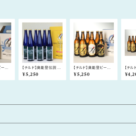
ビール
【チルド】奥能登伝説 50
【チルド】奥能登ビール
【チル
ト
0ml×6本セット
500ml×6本セット
会 
¥5,250
¥5,250
¥4,2