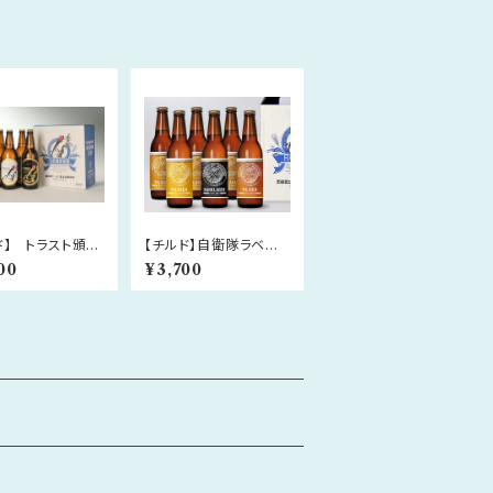
ド】 トラスト頒布
【チルド】自衛隊ラベ
奥能登ビール
ル 奥能登ビール 33
00
¥3,700
0ml×6本セット