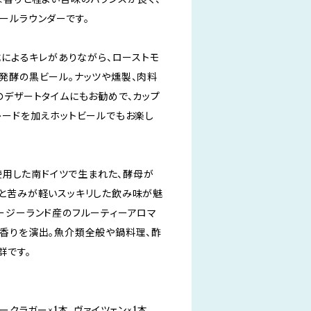
ールラウンダーです。
成によるキレがありながら、ローストモ
発酵の黒ビール。ナッツや燻製、肉料
のデザートタイムにもお勧めで、カップ
レードを加えホットビールでもお楽し
を使用した南ドイツで生まれた、酵母が
と苦みが軽いスッキリした飲み味が魅
ージーランド産のフルーティーアロマ
香りを演出。魚介類全般や鍋料理、酢
群です。
ークラガー×1本、ヴァイツェン×1本