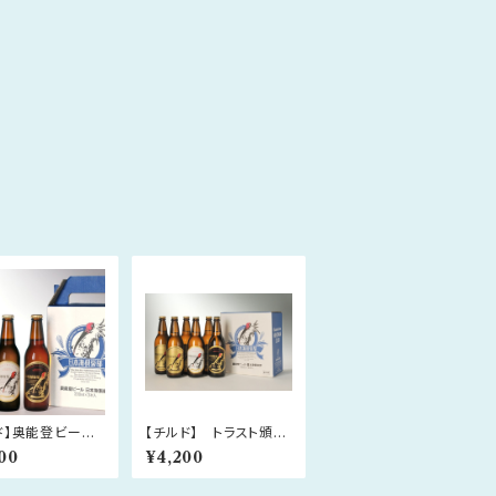
ド】奥能登ビール
【チルド】 トラスト頒布
l×3本セット
会 奥能登ビール
00
¥4,200